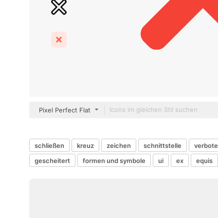
Pixel Perfect Flat
schließen
kreuz
zeichen
schnittstelle
verbot
gescheitert
formen und symbole
ui
ex
equis