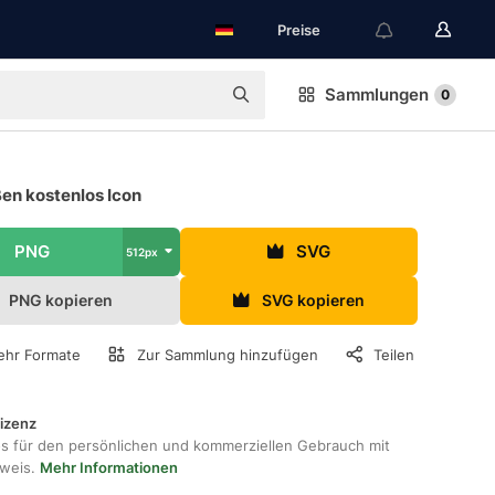
Preise
Sammlungen
0
en kostenlos Icon
PNG
SVG
512px
PNG kopieren
SVG kopieren
hr Formate
Zur Sammlung hinzufügen
Teilen
lizenz
os für den persönlichen und kommerziellen Gebrauch mit
hweis.
Mehr Informationen