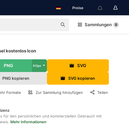
Preise
Sammlungen
0
el kostenlos Icon
PNG
SVG
512px
PNG kopieren
SVG kopieren
hr Formate
Zur Sammlung hinzufügen
Teilen
lizenz
os für den persönlichen und kommerziellen Gebrauch mit
hweis.
Mehr Informationen