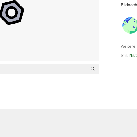
Bildnach
Weitere
Stil:
Nsit