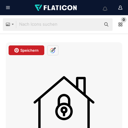
0
Speichern