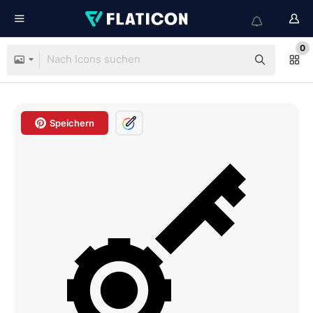
0
Speichern