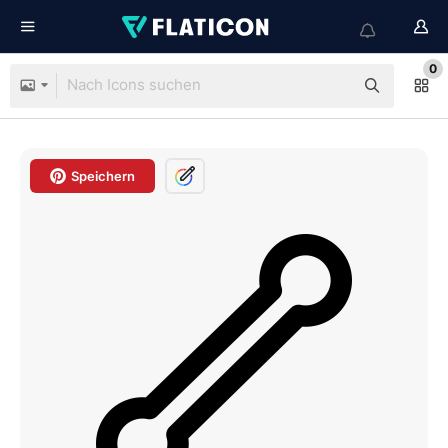
0
Speichern