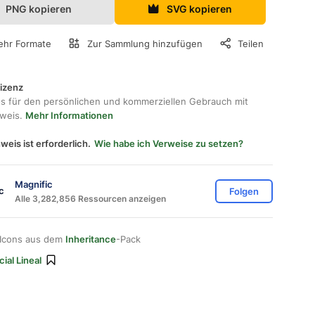
PNG kopieren
SVG kopieren
hr Formate
Zur Sammlung hinzufügen
Teilen
lizenz
os für den persönlichen und kommerziellen Gebrauch mit
hweis.
Mehr Informationen
weis ist erforderlich.
Wie habe ich Verweise zu setzen?
Magnific
Folgen
Alle 3,282,856 Ressourcen anzeigen
 Icons aus dem
Inheritance
-Pack
ial Lineal