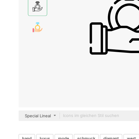
Special Lineal
hand
luxus
mode
schmuck
diamant
wert