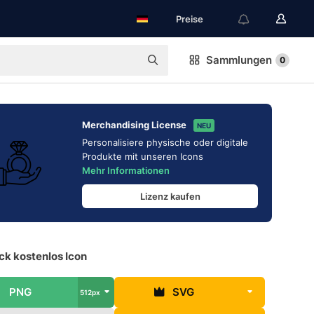
Preise
Sammlungen
0
Merchandising License
NEU
Personalisiere physische oder digitale
Produkte mit unseren Icons
Mehr Informationen
Lizenz kaufen
k kostenlos Icon
PNG
SVG
512px