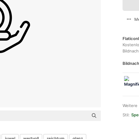
Me
Flaticon
Kostenl
Bildnac
Bildnach
Weitere
Stil:
Spec
juwel
wertvoll
reichtum
glanz