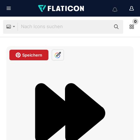
0
Speichern