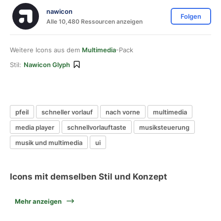
nawicon
Folgen
Alle 10,480 Ressourcen anzeigen
Weitere Icons aus dem
Multimedia
-Pack
Stil:
Nawicon Glyph
pfeil
schneller vorlauf
nach vorne
multimedia
media player
schnellvorlauftaste
musiksteuerung
musik und multimedia
ui
Icons mit demselben Stil und Konzept
Mehr anzeigen