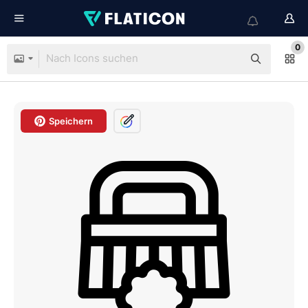
0
Speichern