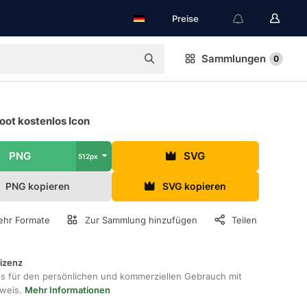
Preise
Sammlungen
0
oot kostenlos Icon
PNG
SVG
512px
PNG kopieren
SVG kopieren
hr Formate
Zur Sammlung hinzufügen
Teilen
lizenz
os für den persönlichen und kommerziellen Gebrauch mit
hweis.
Mehr Informationen