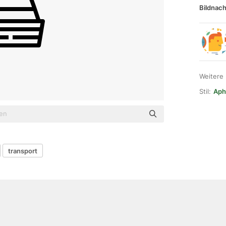
Bildnach
Weitere
Stil:
Aph
transport