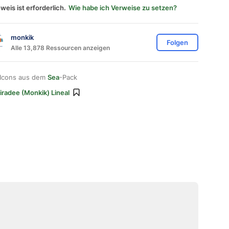
weis ist erforderlich.
Wie habe ich Verweise zu setzen?
monkik
Folgen
Alle 13,878 Ressourcen anzeigen
 Icons aus dem
Sea
-Pack
iradee (monkik) Lineal