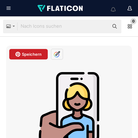
0
Speichern