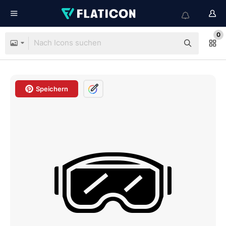
0
Speichern