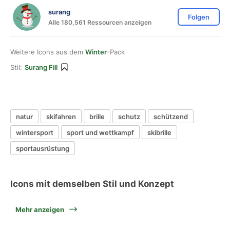
surang
Folgen
Alle 180,561 Ressourcen anzeigen
Weitere Icons aus dem
Winter
-Pack
Stil:
Surang Fill
natur
skifahren
brille
schutz
schützend
wintersport
sport und wettkampf
skibrille
sportausrüstung
Icons mit demselben Stil und Konzept
Mehr anzeigen