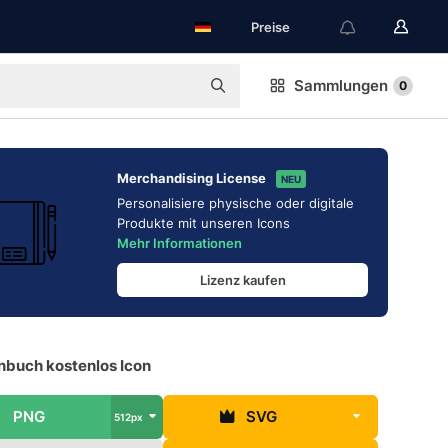
Preise
Sammlungen
0
Merchandising License
NEU
Personalisiere physische oder digitale
Produkte mit unseren Icons
Mehr Informationen
Lizenz kaufen
nbuch kostenlos Icon
PNG
SVG
512px