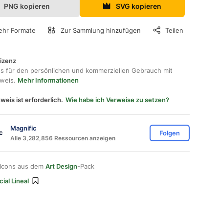
PNG kopieren
SVG kopieren
hr Formate
Zur Sammlung hinzufügen
Teilen
lizenz
os für den persönlichen und kommerziellen Gebrauch mit
hweis.
Mehr Informationen
weis ist erforderlich.
Wie habe ich Verweise zu setzen?
Magnific
Folgen
Alle 3,282,856 Ressourcen anzeigen
 Icons aus dem
Art Design
-Pack
ial Lineal