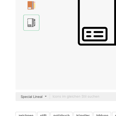
Special Lineal
zeichnen
stift
notizbuch
künstler
bildung