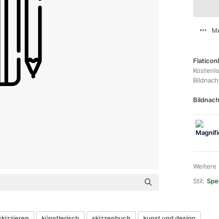
Me
Flaticon
Kostenl
Bildnac
Bildnach
Weitere
Stil:
Spec
skizzieren
künstlerisch
skizzenbuch
kunst und design