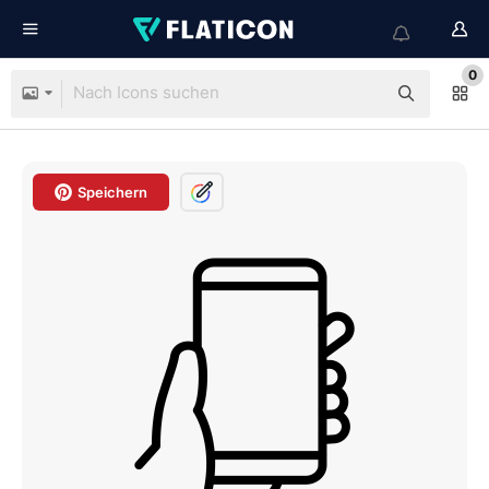
0
Speichern