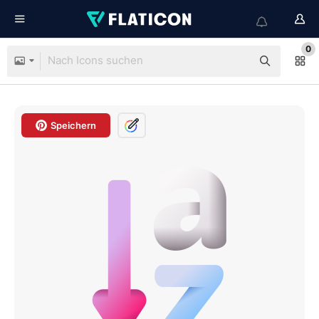
0
Speichern