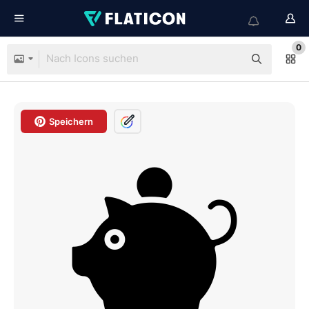
0
Speichern