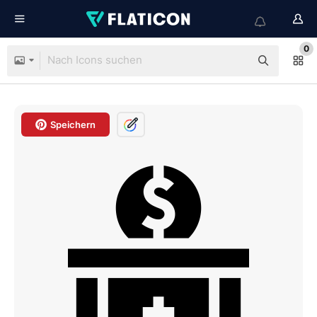
0
Speichern