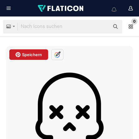
0
Speichern