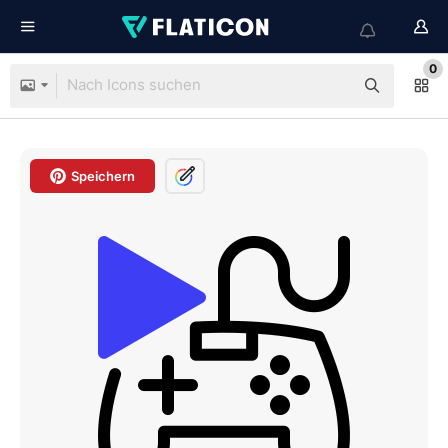
0
Speichern