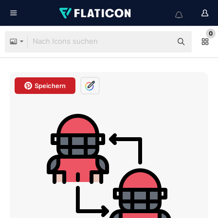
0
Speichern