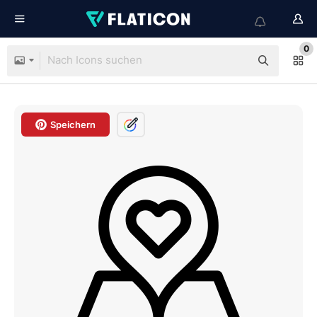
0
Speichern