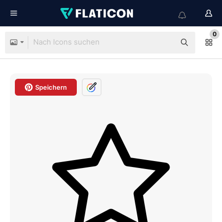
0
Speichern