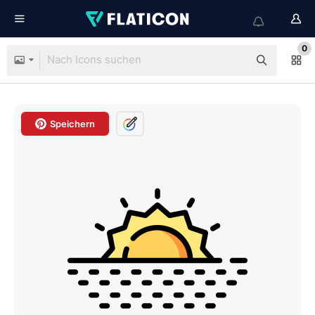
0
Speichern