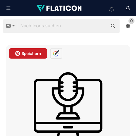
0
Speichern