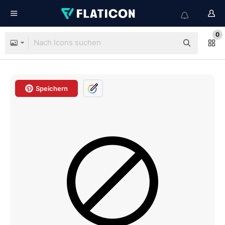
0
Speichern