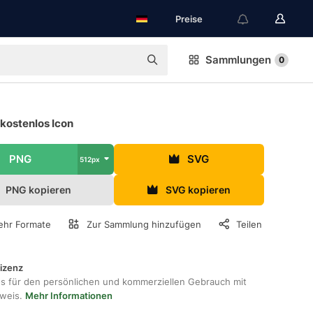
Preise
Sammlungen
0
kostenlos Icon
PNG
SVG
512px
PNG kopieren
SVG kopieren
hr Formate
Zur Sammlung hinzufügen
Teilen
lizenz
os für den persönlichen und kommerziellen Gebrauch mit
hweis.
Mehr Informationen