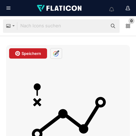
0
Speichern