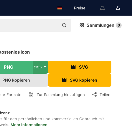
Preise
Sammlungen
0
kostenlos Icon
PNG
SVG
512px
PNG kopieren
SVG kopieren
hr Formate
Zur Sammlung hinzufügen
Teilen
lizenz
os für den persönlichen und kommerziellen Gebrauch mit
hweis.
Mehr Informationen