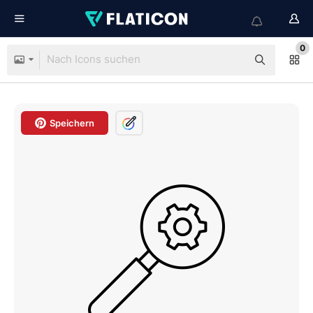
0
Speichern