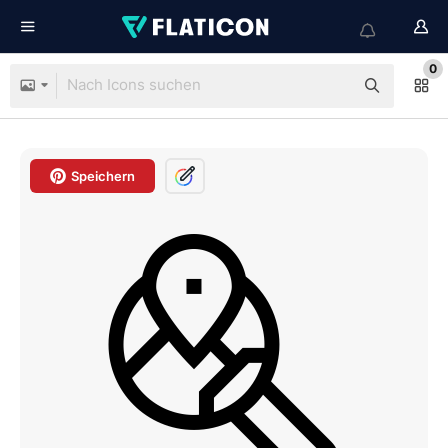
0
Speichern