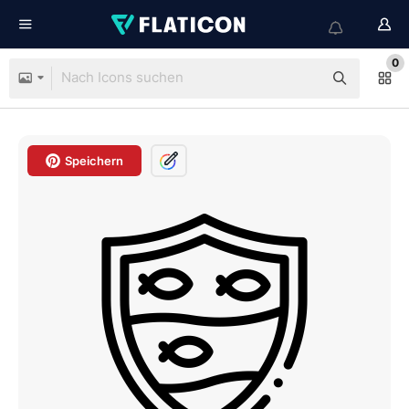
0
Speichern