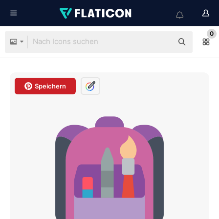
0
Speichern