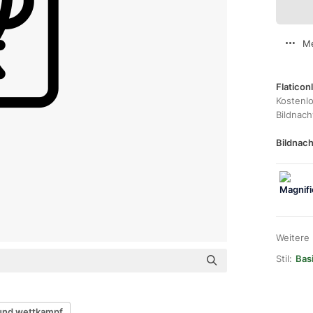
Me
Flaticon
Kostenl
Bildnac
Bildnach
Weitere
Stil:
Bas
 und wettkampf