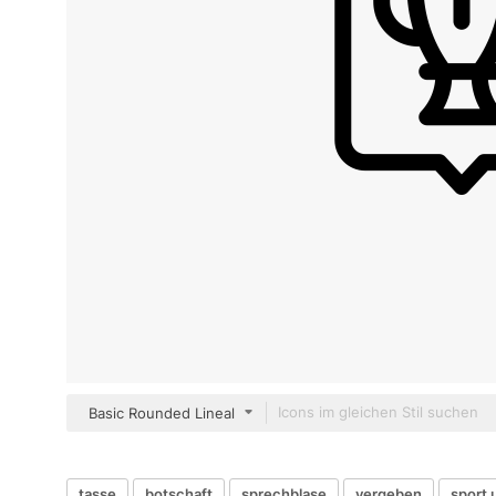
Basic Rounded Lineal
tasse
botschaft
sprechblase
vergeben
sport