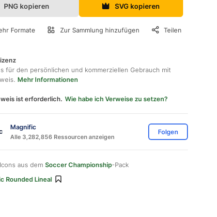
PNG kopieren
SVG kopieren
hr Formate
Zur Sammlung hinzufügen
Teilen
lizenz
os für den persönlichen und kommerziellen Gebrauch mit
hweis.
Mehr Informationen
weis ist erforderlich.
Wie habe ich Verweise zu setzen?
Magnific
Folgen
Alle 3,282,856 Ressourcen anzeigen
 Icons aus dem
Soccer Championship
-Pack
ic Rounded Lineal