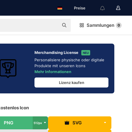
Preise
Sammlungen
0
Merchandising License
NEU
Personalisiere physische oder digitale
Produkte mit unseren Icons
Mehr Informationen
Lizenz kaufen
ostenlos Icon
PNG
SVG
512px