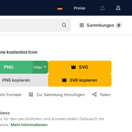
Preise
Sammlungen
0
ne kostenlos Icon
PNG
SVG
512px
PNG kopieren
SVG kopieren
hr Formate
Zur Sammlung hinzufügen
Teilen
lizenz
os für den persönlichen und kommerziellen Gebrauch mit
hweis.
Mehr Informationen