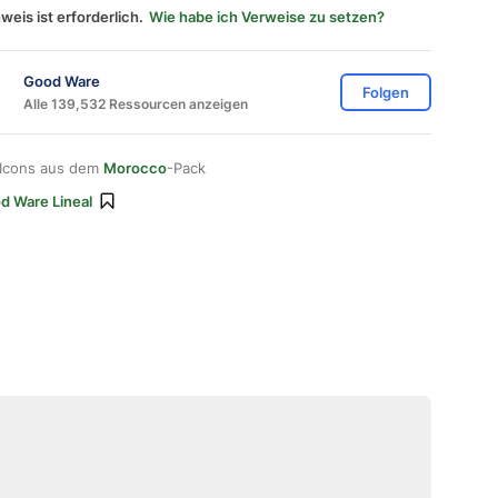
weis ist erforderlich.
Wie habe ich Verweise zu setzen?
Good Ware
Folgen
Alle 139,532 Ressourcen anzeigen
 Icons aus dem
Morocco
-Pack
d Ware Lineal