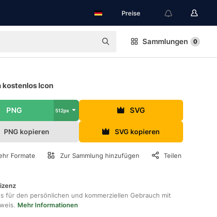
Preise
Sammlungen
0
 kostenlos Icon
PNG
SVG
512px
PNG kopieren
SVG kopieren
hr Formate
Zur Sammlung hinzufügen
Teilen
lizenz
os für den persönlichen und kommerziellen Gebrauch mit
hweis.
Mehr Informationen