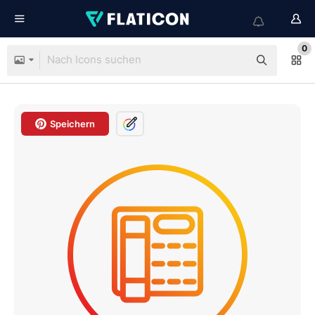
0
Speichern