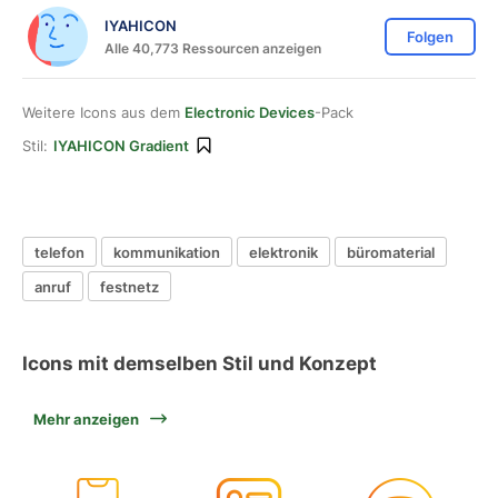
IYAHICON
Folgen
Alle 40,773 Ressourcen anzeigen
Weitere Icons aus dem
Electronic Devices
-Pack
Stil:
IYAHICON Gradient
telefon
kommunikation
elektronik
büromaterial
anruf
festnetz
Icons mit demselben Stil und Konzept
Mehr anzeigen