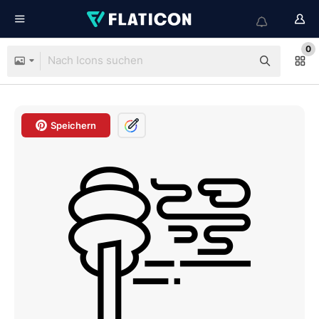
0
Speichern