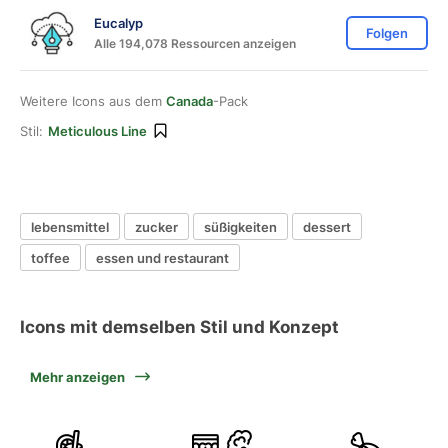
Eucalyp
Folgen
Alle 194,078 Ressourcen anzeigen
Weitere Icons aus dem
Canada
-Pack
Stil:
Meticulous Line
lebensmittel
zucker
süßigkeiten
dessert
toffee
essen und restaurant
Icons mit demselben Stil und Konzept
Mehr anzeigen