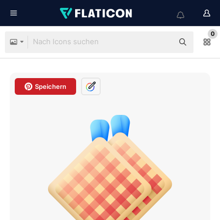
0
Speichern