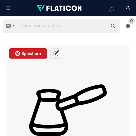
0
Speichern