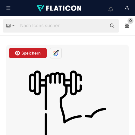
0
Speichern