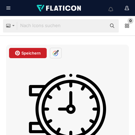
0
Speichern