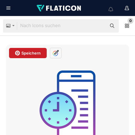
0
Speichern