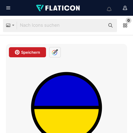
0
Speichern