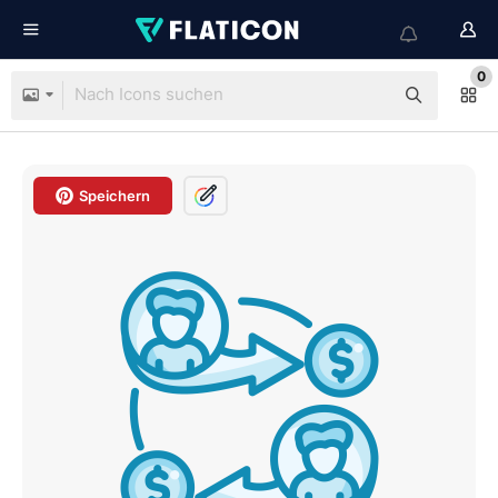
0
Speichern