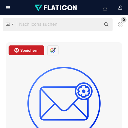
0
Speichern