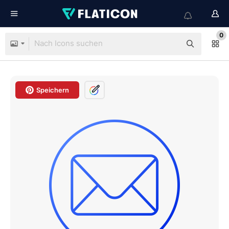
0
Speichern