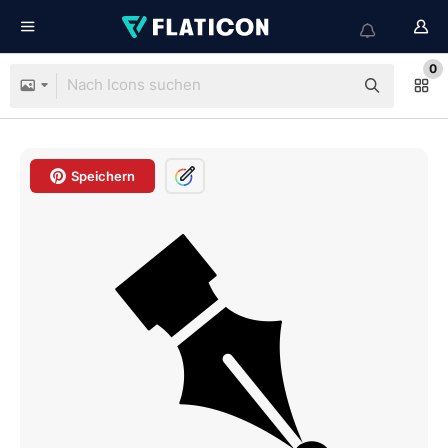
0
Speichern