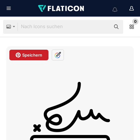
0
Speichern