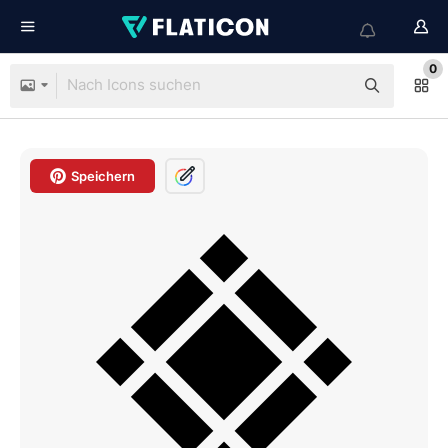
0
Speichern