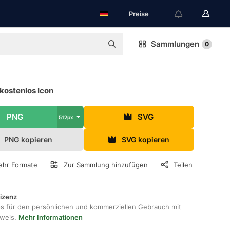
Preise
Sammlungen
0
kostenlos Icon
PNG
SVG
512px
PNG kopieren
SVG kopieren
hr Formate
Zur Sammlung hinzufügen
Teilen
lizenz
os für den persönlichen und kommerziellen Gebrauch mit
hweis.
Mehr Informationen