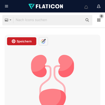
0
Speichern